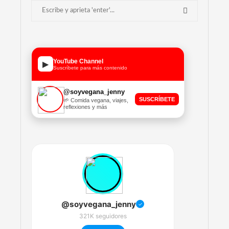
YouTube Channel
▶
Suscríbete para más contenido
@soyvegana_jenny
SUSCRÍBETE
🌱 Comida vegana, viajes,
reflexiones y más
@soyvegana_jenny
✓
321K seguidores