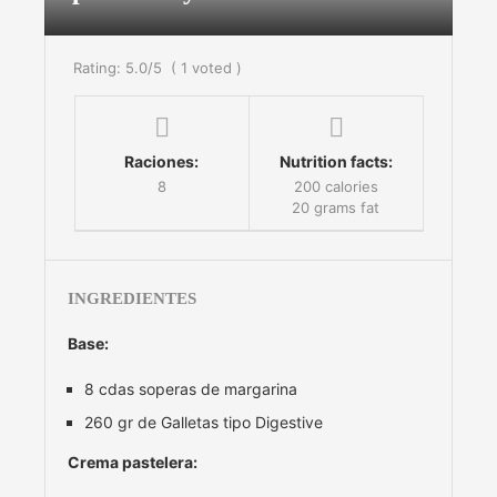
Rating:
5.0
/5
(
1
voted )
Raciones:
Nutrition facts:
8
200 calories
20 grams fat
INGREDIENTES
Base:
8 cdas soperas de margarina
260 gr de Galletas tipo Digestive
Crema pastelera: