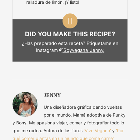
ralladura de limón. ¡Y listo!
DID YOU MAKE THIS RECIPE?
¿Has preparado esta receta? Etiquetame en
Instagram
@Soyvegana_Jenny.
JENNY
Una diseñadora gráfica dando vueltas
por el mundo. Mamá adoptiva de Punky
y Bony. Me apasiona viajar, comer y fotografiar todo lo
que me rodea. Autora de los libros
'Vive Vegano'
y
'Por
qué comer plantas en un mundo que come carne'