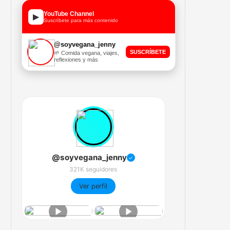
YouTube Channel
▶
Suscríbete para más contenido
@soyvegana_jenny
SUSCRÍBETE
🌱 Comida vegana, viajes,
reflexiones y más
@soyvegana_jenny
✓
321K seguidores
Ver perfil