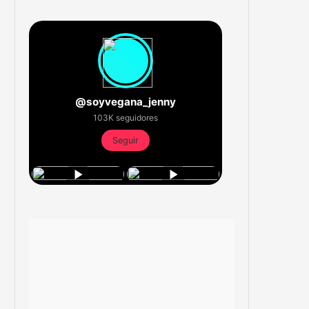
@soyvegana_jenny
103K seguidores
Seguir