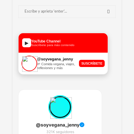
YouTube Channel
▶
Suscríbete para más contenido
@soyvegana_jenny
SUSCRÍBETE
🌱 Comida vegana, viajes,
reflexiones y más
@soyvegana_jenny
✓
321K seguidores