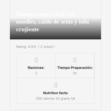
Ramen casero fácil con
noodles, caldo de setas y tofu
crujiente
Rating:
4.0
/5
(
2
voted )
Raciones:
Tiempo Preparación:
2
2h
Nutrition facts:
200 calories
20 grams fat