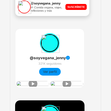
@soyvegana_jenny
SUSCRÍBETE
🌱 Comida vegana, viajes,
reflexiones y más
@soyvegana_jenny
✓
321K seguidores
Ver perfil