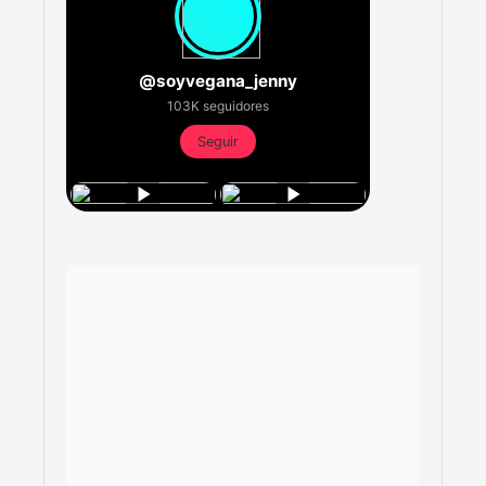
@soyvegana_jenny
103K seguidores
Seguir