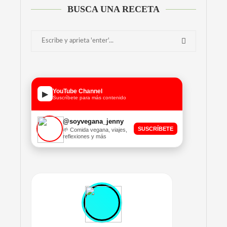
BUSCA UNA RECETA
YouTube Channel
▶
Suscríbete para más contenido
@soyvegana_jenny
SUSCRÍBETE
🌱 Comida vegana, viajes,
reflexiones y más