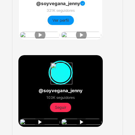
@soyvegana_jenny
✓
321K seguidores
Ver perfil
@soyvegana_jenny
103K seguidores
Seguir