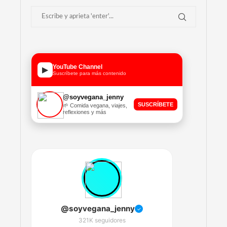
YouTube Channel
▶
Suscríbete para más contenido
@soyvegana_jenny
SUSCRÍBETE
🌱 Comida vegana, viajes,
reflexiones y más
@soyvegana_jenny
✓
321K seguidores