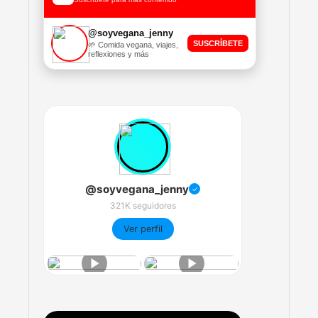
@soyvegana_jenny
SUSCRÍBETE
🌱 Comida vegana, viajes,
reflexiones y más
@soyvegana_jenny
✓
321K seguidores
Ver perfil