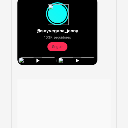
@soyvegana_jenny
103K seguidores
Seguir