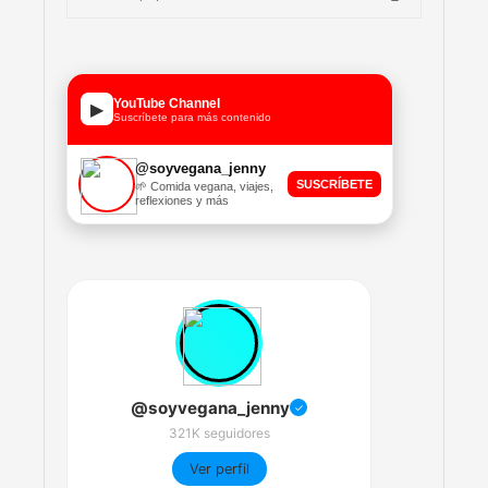
YouTube Channel
▶
Suscríbete para más contenido
@soyvegana_jenny
SUSCRÍBETE
🌱 Comida vegana, viajes,
reflexiones y más
@soyvegana_jenny
✓
321K seguidores
Ver perfil