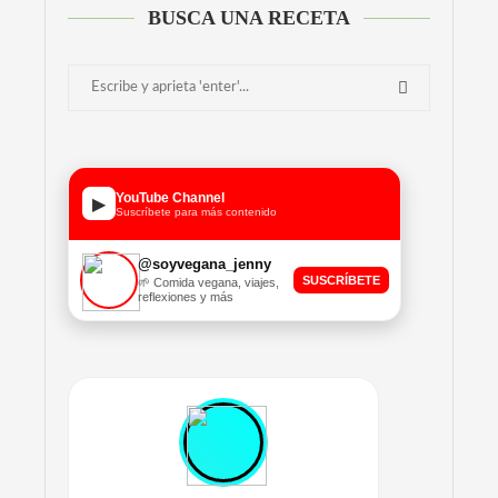
BUSCA UNA RECETA
YouTube Channel
▶
Suscríbete para más contenido
@soyvegana_jenny
SUSCRÍBETE
🌱 Comida vegana, viajes,
reflexiones y más