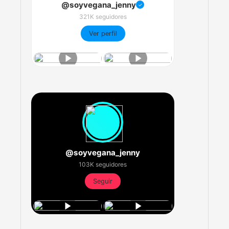
@soyvegana_jenny
✓
321K seguidores
Ver perfil
@soyvegana_jenny
103K seguidores
Seguir