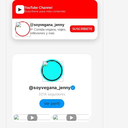
YouTube Channel
▶
Suscríbete para más contenido
@soyvegana_jenny
SUSCRÍBETE
🌱 Comida vegana, viajes,
reflexiones y más
@soyvegana_jenny
✓
321K seguidores
Ver perfil