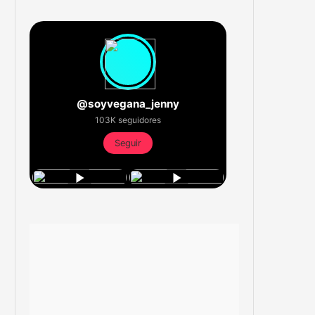
@soyvegana_jenny
103K seguidores
Seguir