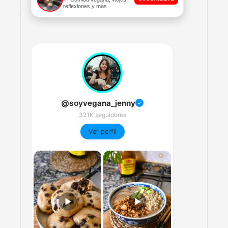
reflexiones y más
@soyvegana_jenny
✓
321K seguidores
Ver perfil