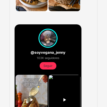
@soyvegana_jenny
103K seguidores
Seguir