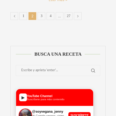
2
…
1
3
4
27
BUSCA UNA RECETA
YouTube Channel
▶
Suscríbete para más contenido
@soyvegana_jenny
SUSCRÍBETE
🌱 Comida vegana, viajes,