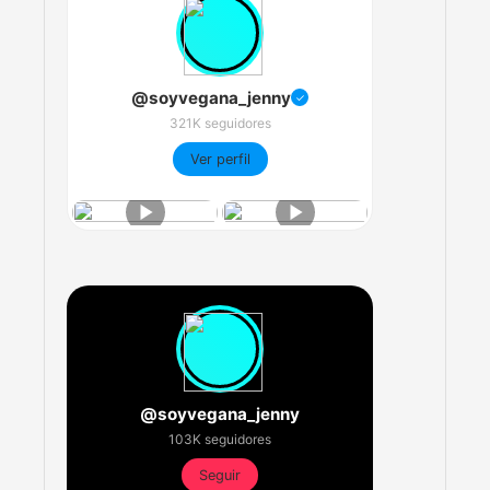
@soyvegana_jenny
✓
321K seguidores
Ver perfil
@soyvegana_jenny
103K seguidores
Seguir