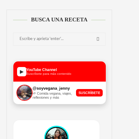
BUSCA UNA RECETA
YouTube Channel
▶
Suscríbete para más contenido
@soyvegana_jenny
SUSCRÍBETE
🌱 Comida vegana, viajes,
reflexiones y más