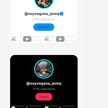
@soyvegana_jenny
✓
321K seguidores
Ver perfil
@soyvegana_jenny
103K seguidores
Seguir