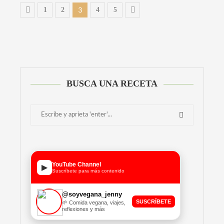
3
1
2
4
5
BUSCA UNA RECETA
YouTube Channel
▶
Suscríbete para más contenido
@soyvegana_jenny
SUSCRÍBETE
🌱 Comida vegana, viajes,
reflexiones y más