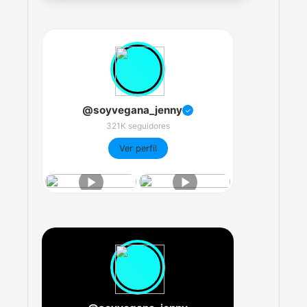
@soyvegana_jenny
✓
321K seguidores
Ver perfil