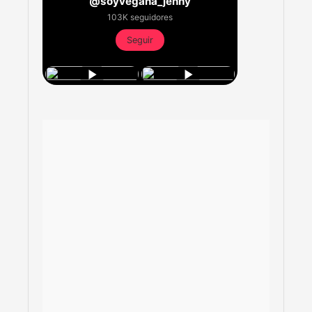
@soyvegana_jenny
103K seguidores
Seguir