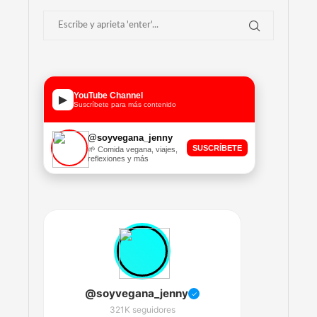
YouTube Channel
▶
Suscríbete para más contenido
@soyvegana_jenny
SUSCRÍBETE
🌱 Comida vegana, viajes,
reflexiones y más
@soyvegana_jenny
✓
321K seguidores