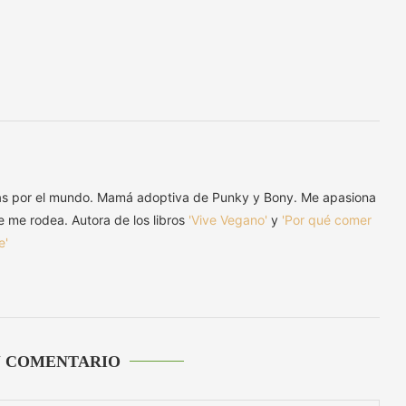
as por el mundo. Mamá adoptiva de Punky y Bony. Me apasiona
ue me rodea. Autora de los libros
'Vive Vegano'
y
'Por qué comer
e'
U COMENTARIO