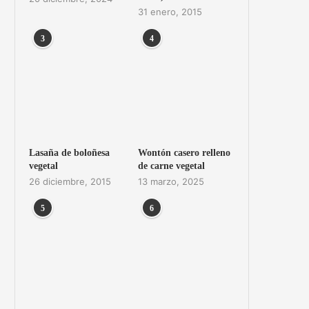
31 enero, 2015
3
4
Lasaña de boloñesa
Wontón casero relleno
vegetal
de carne vegetal
26 diciembre, 2015
13 marzo, 2025
5
6