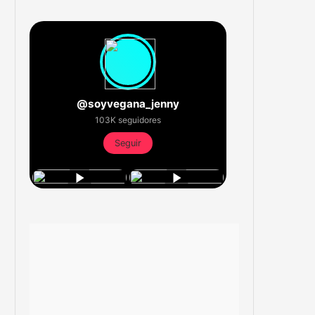
@soyvegana_jenny
103K seguidores
Seguir