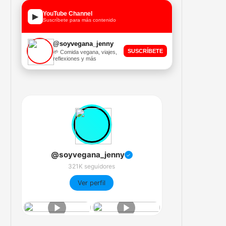
YouTube Channel
▶
Suscríbete para más contenido
@soyvegana_jenny
SUSCRÍBETE
🌱 Comida vegana, viajes,
reflexiones y más
@soyvegana_jenny
✓
321K seguidores
Ver perfil