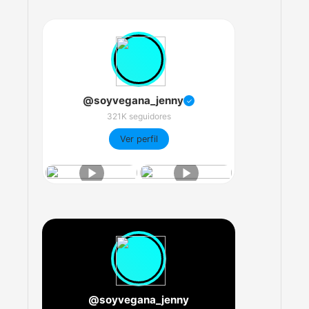
@soyvegana_jenny
✓
321K seguidores
Ver perfil
@soyvegana_jenny