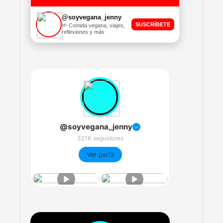
@soyvegana_jenny
SUSCRÍBETE
🌱 Comida vegana, viajes,
reflexiones y más
@soyvegana_jenny
✓
321K seguidores
Ver perfil