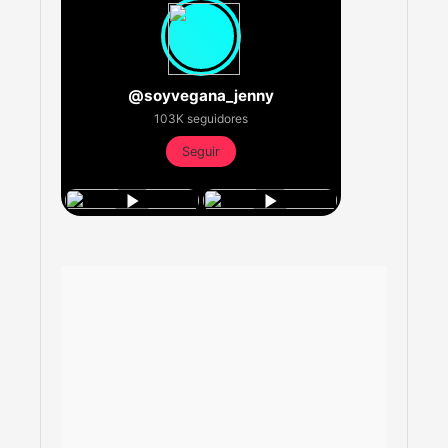
@soyvegana_jenny
103K seguidores
Seguir