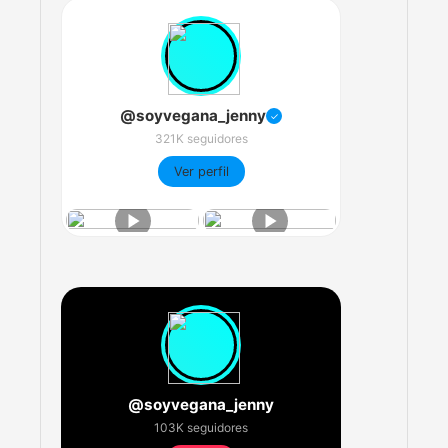
@soyvegana_jenny
✓
321K seguidores
Ver perfil
@soyvegana_jenny
103K seguidores